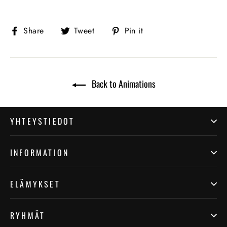
Share
Tweet
Pin
Share
Tweet
Pin it
on
on
on
Facebook
Twitter
Pinterest
Back to Animations
YHTEYSTIEDOT
INFORMATION
ELÄMYKSET
RYHMÄT