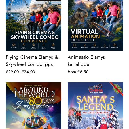
Flying Cinema Elämys &
Animaatio Elämys
Skywheel combolippu
kertalippu
Regular
€29,00
Sale
€24,00
from €6,50
price
price