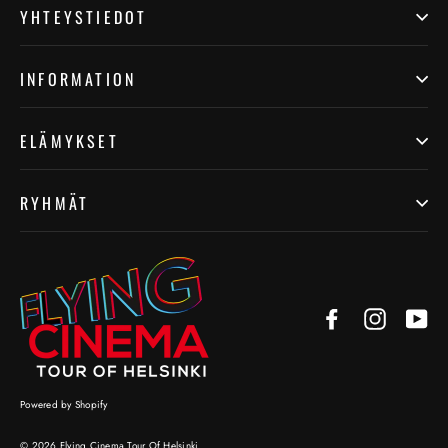
YHTEYSTIEDOT
INFORMATION
ELÄMYKSET
RYHMÄT
Facebook
Instagr
Yo
Powered by Shopify
© 2026 Flying Cinema Tour Of Helsinki